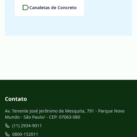
label
Canaletas de Concreto
Contato
Av. Tenente José Jerônimo de Mesquita, 791 - Parque Novo
Mundo - São Paulo/ - CEP: 07063-080
(11) 2934-9011
0800-152011