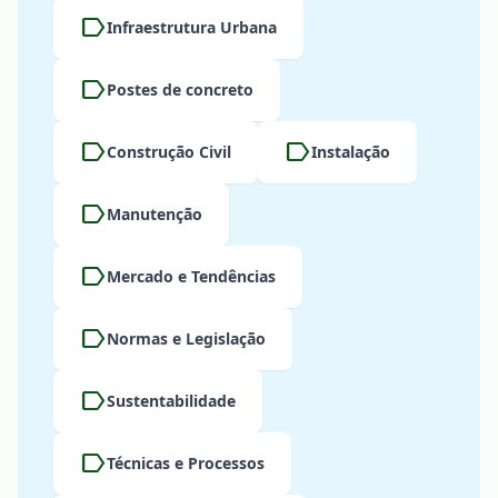
label
Infraestrutura Urbana
label
Postes de concreto
label
label
Construção Civil
Instalação
label
Manutenção
label
Mercado e Tendências
label
Normas e Legislação
label
Sustentabilidade
label
Técnicas e Processos