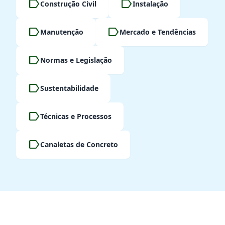
label
label
Construção Civil
Instalação
label
label
Manutenção
Mercado e Tendências
label
Normas e Legislação
label
Sustentabilidade
label
Técnicas e Processos
label
Canaletas de Concreto