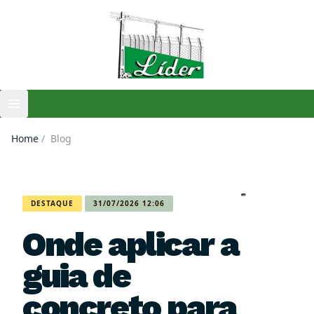
Open main menu
Home
/
Blog
DESTAQUE
31/07/2026 12:06
Onde aplicar a
guia de
concreto para