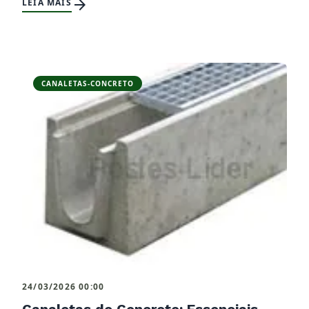
arrow_forward
LEIA MAIS
CANALETAS-CONCRETO
24/03/2026 00:00
Canaletas de Concreto: Essenciais