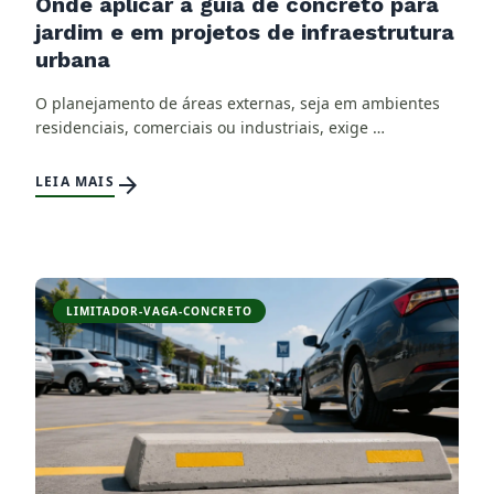
Onde aplicar a guia de concreto para
jardim e em projetos de infraestrutura
urbana
O planejamento de áreas externas, seja em ambientes
residenciais, comerciais ou industriais, exige …
arrow_forward
LEIA MAIS
LIMITADOR-VAGA-CONCRETO