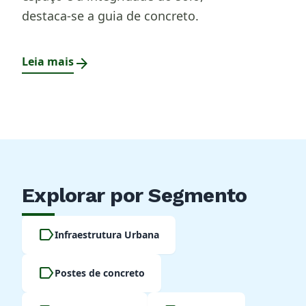
destaca-se a guia de concreto.
Leia mais
arrow_forward
Explorar por Segmento
label
Infraestrutura Urbana
label
Postes de concreto