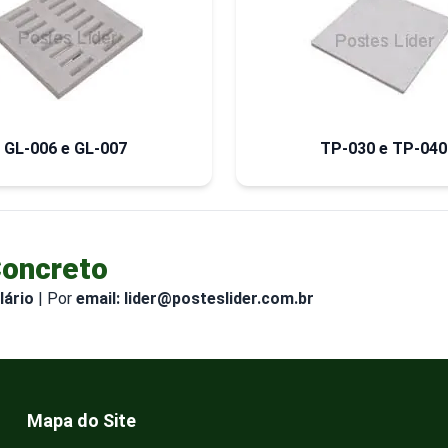
GL-006 e GL-007
TP-030 e TP-040
Concreto
lário
| Por
email: lider@posteslider.com.br
Mapa do Site