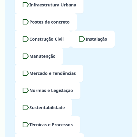
label
Infraestrutura Urbana
label
Postes de concreto
label
label
Construção Civil
Instalação
label
Manutenção
label
Mercado e Tendências
label
Normas e Legislação
label
Sustentabilidade
label
Técnicas e Processos