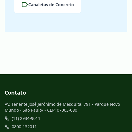
label
Canaletas de Concreto
Contato
Av. Tenente José Jerônimo de Mesquita, 791 - Parque Novo
Mundo - São Paulo/ - CEP: 07063-080
(11) 2934-9011
0800-152011