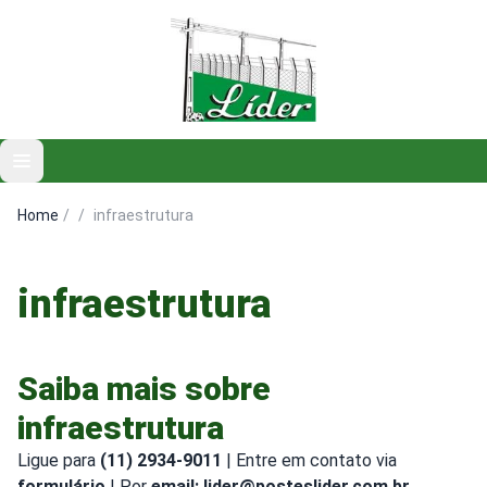
Open main menu
Home
/
/
infraestrutura
infraestrutura
Saiba mais sobre
infraestrutura
Ligue para
(11) 2934-9011
| Entre em contato via
formulário
| Por
email: lider@posteslider.com.br